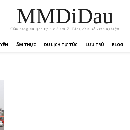
MMDiDau
Cẩm nang du lịch tự túc A tới Z: Blog chia sẻ kinh nghiệm
UYỂN
ẨM THỰC
DU LỊCH TỰ TÚC
LƯU TRÚ
BLOG