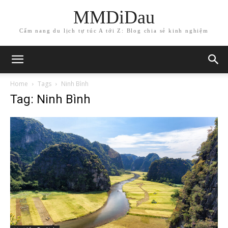
MMDiDau
Cẩm nang du lịch tự túc A tới Z: Blog chia sẻ kinh nghiệm
Home
Tags
Ninh Bình
Tag: Ninh Bình