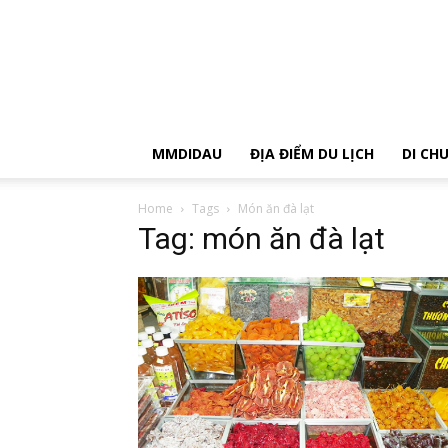
MMDIDAU
ĐỊA ĐIỂM DU LỊCH
DI CH
Home
Tags
Món ăn đà lạt
Tag: món ăn đà lạt