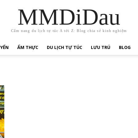
MMDiDau
Cẩm nang du lịch tự túc A tới Z: Blog chia sẻ kinh nghiệm
UYỂN
ẨM THỰC
DU LỊCH TỰ TÚC
LƯU TRÚ
BLOG