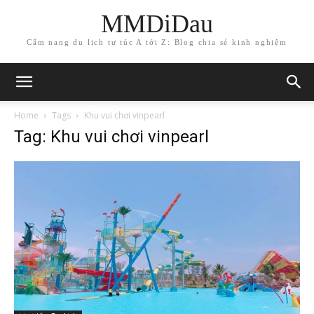
MMDiDau
Cẩm nang du lịch tự túc A tới Z: Blog chia sẻ kinh nghiệm
Home
Tags
Khu vui chơi vinpearl
Tag: Khu vui chơi vinpearl