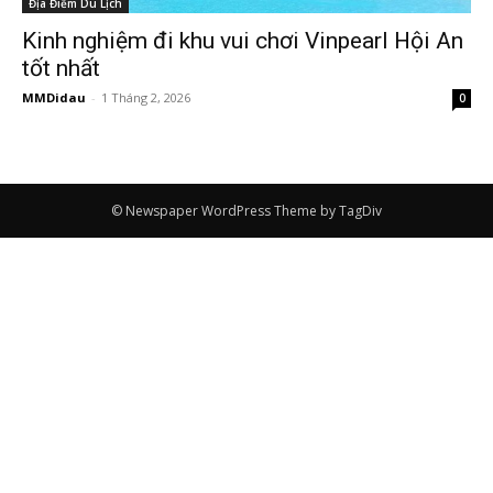
Địa Điểm Du Lịch
Kinh nghiệm đi khu vui chơi Vinpearl Hội An
tốt nhất
MMDidau
-
1 Tháng 2, 2026
0
© Newspaper WordPress Theme by TagDiv