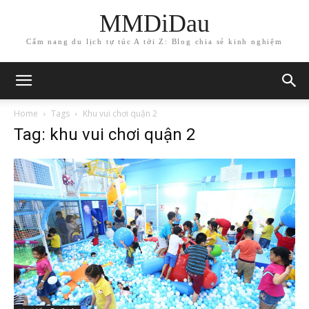
MMDiDau
Cẩm nang du lịch tự túc A tới Z: Blog chia sẻ kinh nghiệm
Home
Tags
Khu vui chơi quận 2
Tag: khu vui chơi quận 2