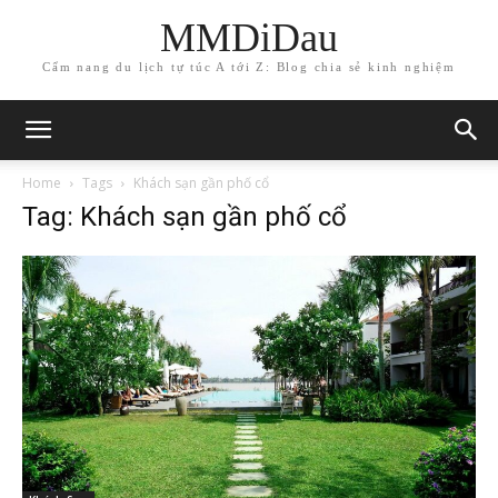
MMDiDau
Cẩm nang du lịch tự túc A tới Z: Blog chia sẻ kinh nghiệm
Home
Tags
Khách sạn gần phố cổ
Tag: Khách sạn gần phố cổ