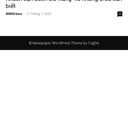
biết
MMDidau
-
17 Tháng 1, 2026
0
© Newspaper WordPress Theme by TagDiv