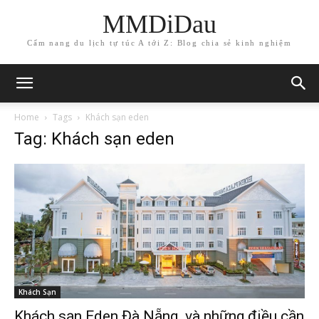
MMDiDau
Cẩm nang du lịch tự túc A tới Z: Blog chia sẻ kinh nghiệm
Home
Tags
Khách sạn eden
Tag: Khách sạn eden
Khách Sạn
Khách sạn Eden Đà Nẵng và những điều cần