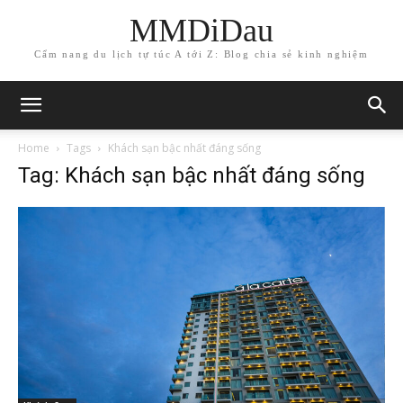
MMDiDau
Cẩm nang du lịch tự túc A tới Z: Blog chia sẻ kinh nghiệm
Home
Tags
Khách sạn bậc nhất đáng sống
Tag: Khách sạn bậc nhất đáng sống