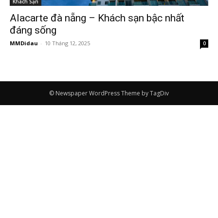
Khách Sạn
Alacarte đà nẵng – Khách sạn bậc nhất
đáng sống
MMDidau
-
10 Tháng 12, 2025
0
© Newspaper WordPress Theme by TagDiv