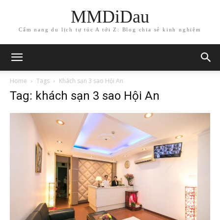
MMDiDau
Cẩm nang du lịch tự túc A tới Z: Blog chia sẻ kinh nghiệm
Home
Tags
Khách sạn 3 sao Hội An
Tag: khách sạn 3 sao Hội An