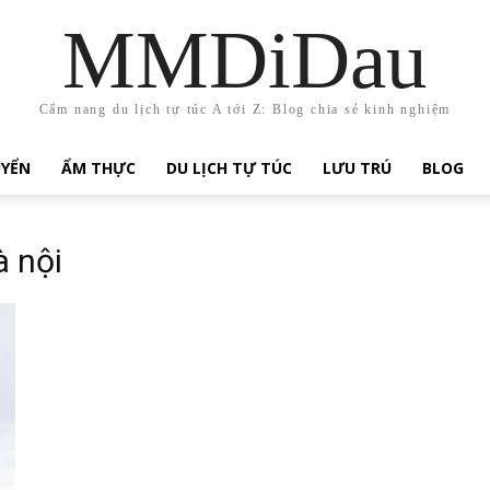
MMDiDau
Cẩm nang du lịch tự túc A tới Z: Blog chia sẻ kinh nghiệm
UYỂN
ẨM THỰC
DU LỊCH TỰ TÚC
LƯU TRÚ
BLOG
à nội