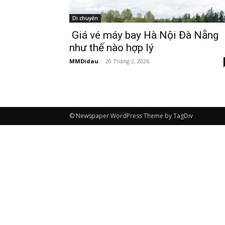
Di chuyển
Giá vé máy bay Hà Nội Đà Nẵng
như thế nào hợp lý
MMDidau
-
20 Tháng 2, 2026
© Newspaper WordPress Theme by TagDiv