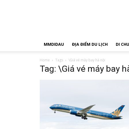
MMDIDAU
ĐỊA ĐIỂM DU LỊCH
DI CH
Home
Tags
\Giá vé máy bay hà nội
Tag: \Giá vé máy bay h