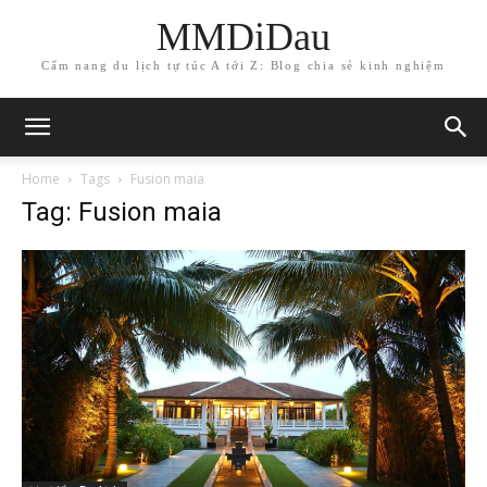
MMDiDau
Cẩm nang du lịch tự túc A tới Z: Blog chia sẻ kinh nghiệm
Home
Tags
Fusion maia
Tag: Fusion maia