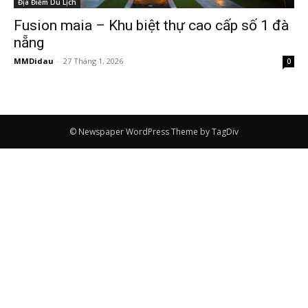
Địa Điểm Du Lịch
Fusion maia – Khu biệt thự cao cấp số 1 đà
nẵng
MMDidau
-
27 Tháng 1, 2026
0
© Newspaper WordPress Theme by TagDiv