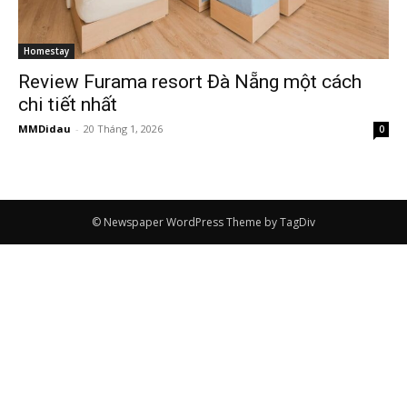
Homestay
Review Furama resort Đà Nẵng một cách
chi tiết nhất
MMDidau
-
20 Tháng 1, 2026
0
© Newspaper WordPress Theme by TagDiv