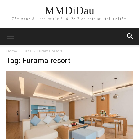
MMDiDau
Cẩm nang du lịch tự túc A tới Z: Blog chia sẻ kinh nghiệm
Home
Tags
Furama resort
Tag: Furama resort