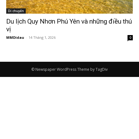
Di chuyển
Du lịch Quy Nhơn Phú Yên và những điều thú
vị
MMDidau
-
14 Tháng 1, 2026
0
© Newspaper WordPress Theme by TagDiv