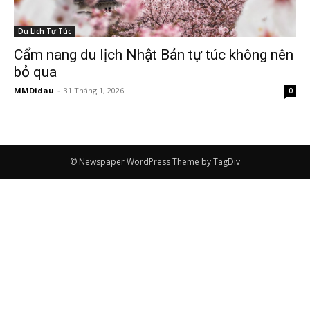
Du Lịch Tự Túc
Cẩm nang du lịch Nhật Bản tự túc không nên
bỏ qua
MMDidau
-
31 Tháng 1, 2026
0
© Newspaper WordPress Theme by TagDiv