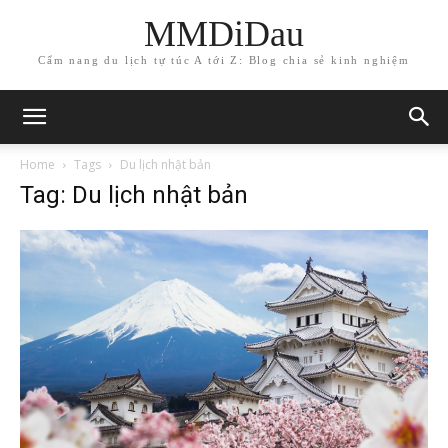
MMDiDau
Cẩm nang du lịch tự túc A tới Z: Blog chia sẻ kinh nghiệm
Home
Tags
Du lịch nhật bản
Tag: Du lịch nhật bản