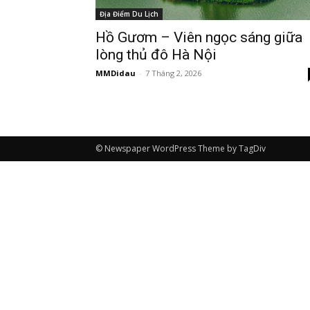
Địa Điểm Du Lịch
Hồ Gươm – Viên ngọc sáng giữa
lòng thủ đô Hà Nội
MMDidau
-
7 Tháng 2, 2026
© Newspaper WordPress Theme by TagDiv