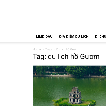
MMDIDAU
ĐỊA ĐIỂM DU LỊCH
DI CH
Home
Tags
Du lịch hồ Gươm
Tag: du lịch hồ Gươm