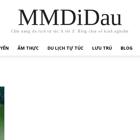
MMDiDau
Cẩm nang du lịch tự túc A tới Z: Blog chia sẻ kinh nghiệm
UYỂN
ẨM THỰC
DU LỊCH TỰ TÚC
LƯU TRÚ
BLOG