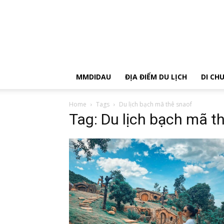
MMDIDAU
ĐỊA ĐIỂM DU LỊCH
DI CH
Home
Tags
Du lịch bạch mã thê snaof
Tag: Du lịch bạch mã t