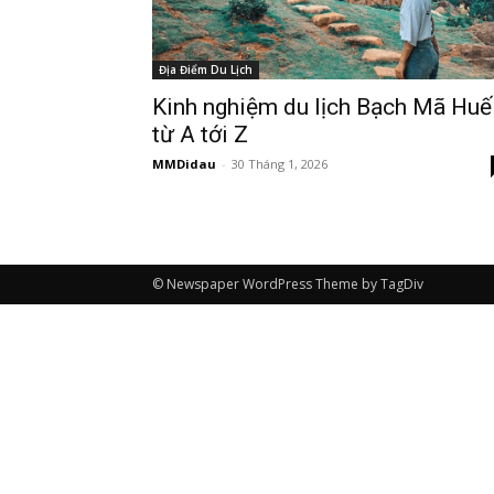
Địa Điểm Du Lịch
Kinh nghiệm du lịch Bạch Mã Huế
từ A tới Z
MMDidau
-
30 Tháng 1, 2026
© Newspaper WordPress Theme by TagDiv