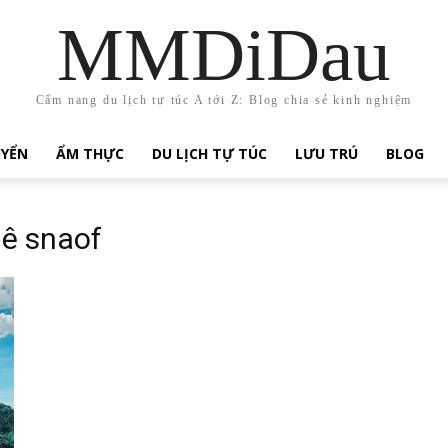
MMDiDau
Cẩm nang du lịch tự túc A tới Z: Blog chia sẻ kinh nghiệm
UYỂN
ẨM THỰC
DU LỊCH TỰ TÚC
LƯU TRÚ
BLOG
hê snaof