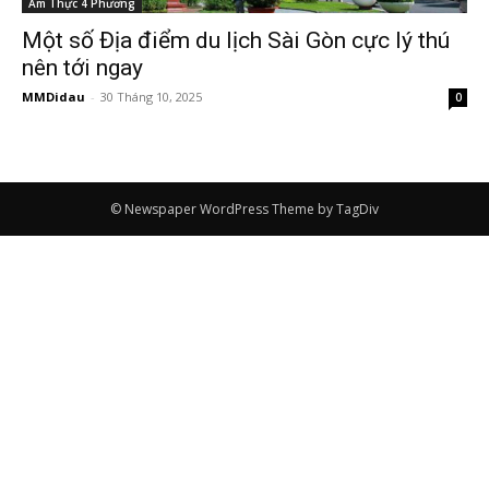
Ẩm Thực 4 Phương
Một số Địa điểm du lịch Sài Gòn cực lý thú
nên tới ngay
MMDidau
-
30 Tháng 10, 2025
0
© Newspaper WordPress Theme by TagDiv