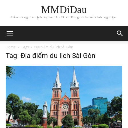
MMDiDau
Cẩm nang du lịch tự túc A tới Z: Blog chia sẻ kinh nghiệm
Home
Tags
Địa điểm du lịch Sài Gòn
Tag: Địa điểm du lịch Sài Gòn