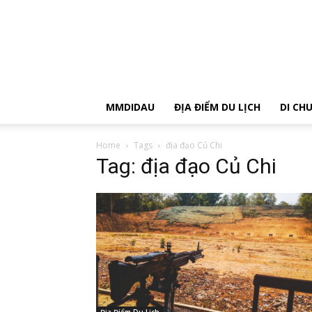
MMDIDAU
ĐỊA ĐIỂM DU LỊCH
DI CH
Home
Tags
địa đạo Củ Chi
Tag: địa đạo Củ Chi