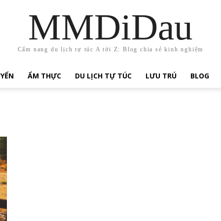
MMDiDau
Cẩm nang du lịch tự túc A tới Z: Blog chia sẻ kinh nghiệm
UYỂN
ẨM THỰC
DU LỊCH TỰ TÚC
LƯU TRÚ
BLOG