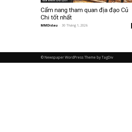
Địa Điểm Du Lịch
Cẩm nang tham quan địa đạo Củ
Chi tốt nhất
MMDidau
-
30 Tháng 1, 2026
© Newspaper WordPress Theme by TagDiv