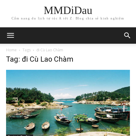
MMDiDau
Cẩm nang du lịch tự túc A tới Z: Blog chia sẻ kinh nghiệm
Home
Tags
đi Cù Lao Chàm
Tag: đi Cù Lao Chàm