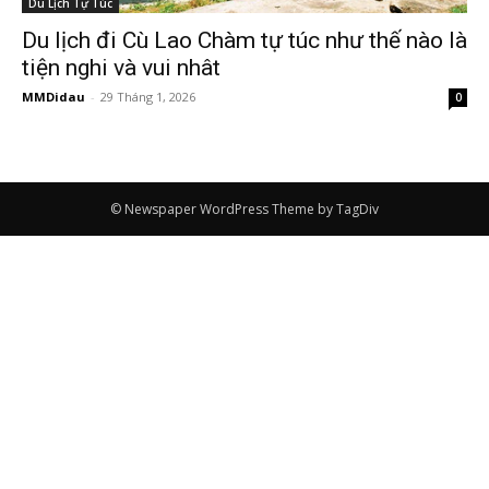
Du Lịch Tự Túc
Du lịch đi Cù Lao Chàm tự túc như thế nào là
tiện nghi và vui nhât
MMDidau
-
29 Tháng 1, 2026
0
© Newspaper WordPress Theme by TagDiv