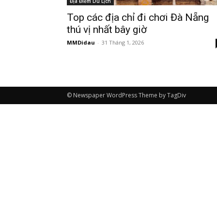
Địa Điểm Du Lịch
Top các địa chỉ đi chơi Đà Nẵng
thú vị nhất bây giờ
MMDidau
-
31 Tháng 1, 2026
© Newspaper WordPress Theme by TagDiv