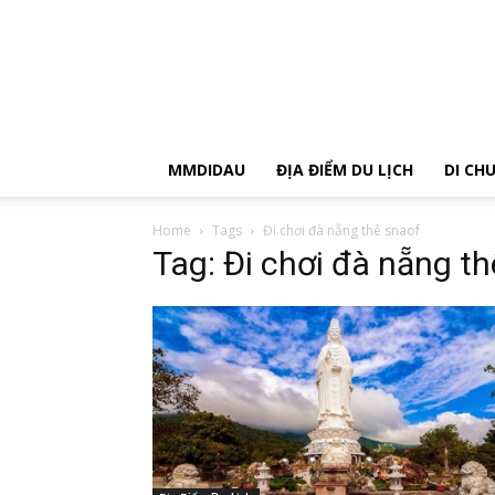
MMDIDAU
ĐỊA ĐIỂM DU LỊCH
DI CH
Home
Tags
Đi chơi đà nẵng thê snaof
Tag: Đi chơi đà nẵng t