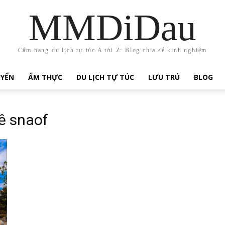
MMDiDau
Cẩm nang du lịch tự túc A tới Z: Blog chia sẻ kinh nghiệm
UYỂN
ẨM THỰC
DU LỊCH TỰ TÚC
LƯU TRÚ
BLOG
hê snaof