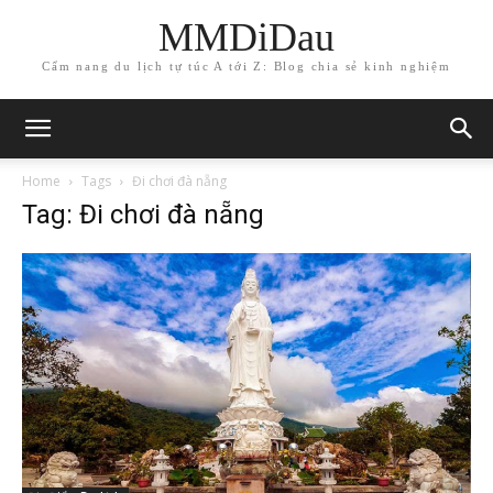
MMDiDau
Cẩm nang du lịch tự túc A tới Z: Blog chia sẻ kinh nghiệm
Home
Tags
Đi chơi đà nẵng
Tag: Đi chơi đà nẵng