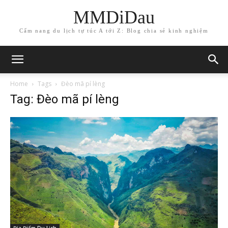
MMDiDau
Cẩm nang du lịch tự túc A tới Z: Blog chia sẻ kinh nghiệm
Home
Tags
Đèo mã pí lèng
Tag: Đèo mã pí lèng