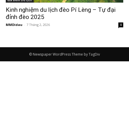
Địa Điểm Du Lịch
Kinh nghiệm du lịch đèo Pí Lèng – Tự đại
đỉnh đèo 2025
MMDidau
-
7 Tháng 2, 2026
0
© Newspaper WordPress Theme by TagDiv