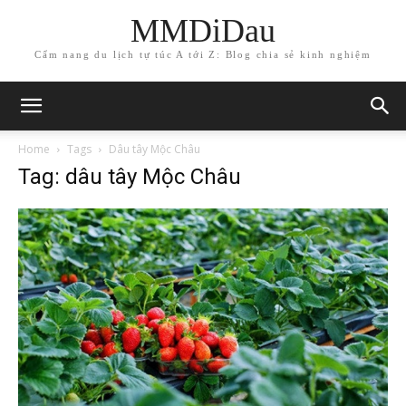
MMDiDau
Cẩm nang du lịch tự túc A tới Z: Blog chia sẻ kinh nghiệm
Home
Tags
Dâu tây Mộc Châu
Tag: dâu tây Mộc Châu