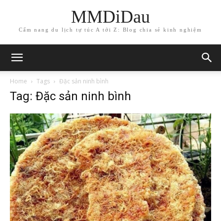
MMDiDau
Cẩm nang du lịch tự túc A tới Z: Blog chia sẻ kinh nghiệm
Home
Tags
Đặc sản ninh bình
Tag: Đặc sản ninh bình