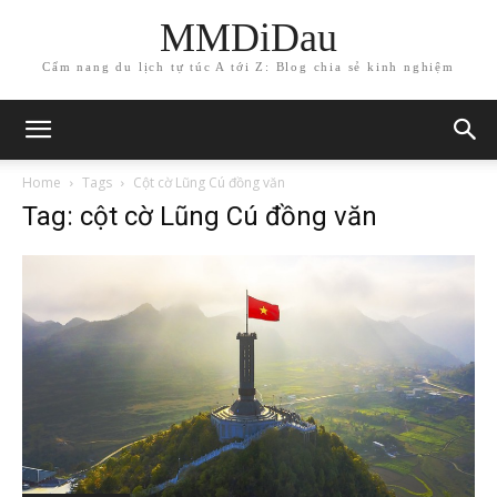
MMDiDau
Cẩm nang du lịch tự túc A tới Z: Blog chia sẻ kinh nghiệm
Home
Tags
Cột cờ Lũng Cú đồng văn
Tag: cột cờ Lũng Cú đồng văn