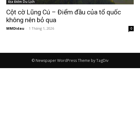
Địa Điểm Du Lịch
Cột cờ Lũng Cú – Điểm đầu của tổ quốc
không nên bỏ qua
MMDidau
-
1 Tháng 1, 2026
0
© Newspaper WordPress Theme by TagDiv