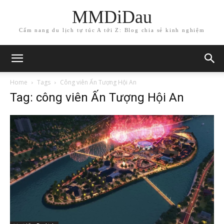
MMDiDau
Cẩm nang du lịch tự túc A tới Z: Blog chia sẻ kinh nghiệm
Home
Tags
Công viên Ấn Tượng Hội An
Tag: công viên Ấn Tượng Hội An