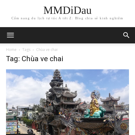
MMDiDau
Cẩm nang du lịch tự túc A tới Z: Blog chia sẻ kinh nghiệm
Home
Tags
Chùa ve chai
Tag: Chùa ve chai