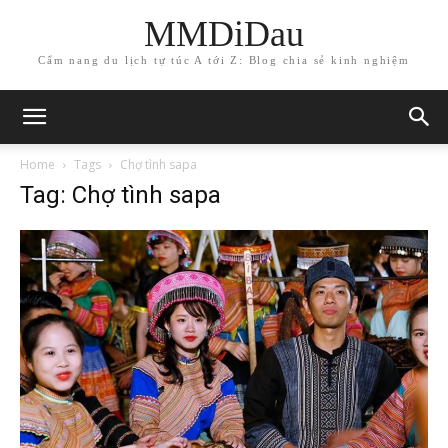
MMDiDau
Cẩm nang du lịch tự túc A tới Z: Blog chia sẻ kinh nghiệm
Home
Tags
Chợ tình sapa
Tag: Chợ tình sapa