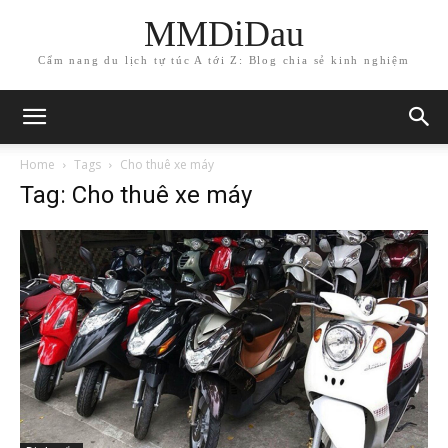
MMDiDau
Cẩm nang du lịch tự túc A tới Z: Blog chia sẻ kinh nghiệm
Home
Tags
Cho thuê xe máy
Tag: Cho thuê xe máy