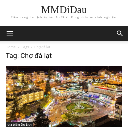
MMDiDau
Cẩm nang du lịch tự túc A tới Z: Blog chia sẻ kinh nghiệm
Home
Tags
Chợ đà lạt
Tag: Chợ đà lạt
Địa Điểm Du Lịch