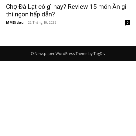
Chợ Đà Lạt có gì hay? Review 15 món Ăn gì
thì ngon hấp dẫn?
MMDidau
-
22 Tháng 10, 2025
0
© Newspaper WordPress Theme by TagDiv