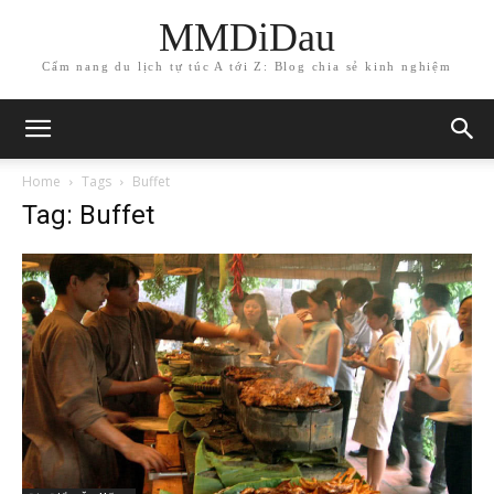
MMDiDau
Cẩm nang du lịch tự túc A tới Z: Blog chia sẻ kinh nghiệm
Home
Tags
Buffet
Tag: Buffet