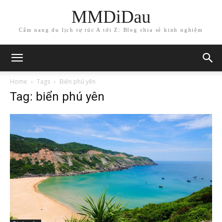
MMDiDau
Cẩm nang du lịch tự túc A tới Z: Blog chia sẻ kinh nghiệm
Home
Tags
Biển phú yên
Tag: biển phú yên