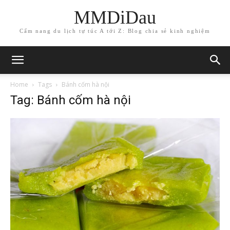
MMDiDau
Cẩm nang du lịch tự túc A tới Z: Blog chia sẻ kinh nghiệm
Home
Tags
Bánh cốm hà nội
Tag: Bánh cốm hà nội