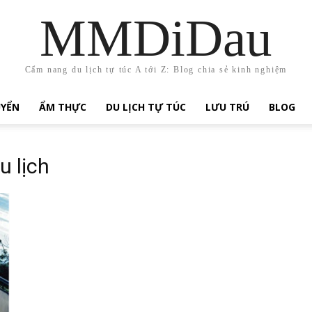
MMDiDau
Cẩm nang du lịch tự túc A tới Z: Blog chia sẻ kinh nghiệm
UYỂN
ẨM THỰC
DU LỊCH TỰ TÚC
LƯU TRÚ
BLOG
u lịch