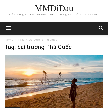
MMDiDau
Cẩm nang du lịch tự túc A tới Z: Blog chia sẻ kinh nghiệm
Home
Tags
Bãi trường Phú Quốc
Tag: bãi trường Phú Quốc