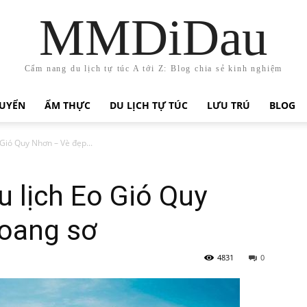
MMDiDau
Cẩm nang du lịch tự túc A tới Z: Blog chia sẻ kinh nghiệm
HUYỂN
ẨM THỰC
DU LỊCH TỰ TÚC
LƯU TRÚ
BLOG
 Gió Quy Nhơn – Vè đẹp...
u lịch Eo Gió Quy
oang sơ
4831
0