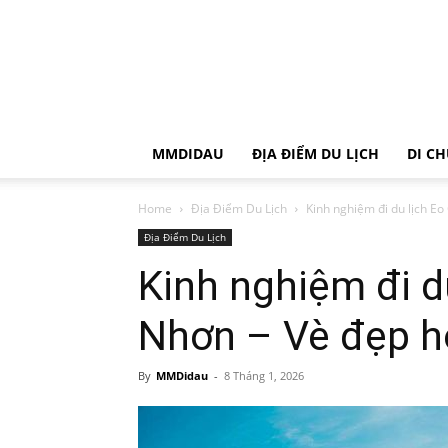
MMDIDAU
ĐỊA ĐIỂM DU LỊCH
DI C
Home
Địa Điểm Du Lịch
Kinh nghiệm đi du lịch Eo
Địa Điểm Du Lịch
Kinh nghiệm đi d
Nhơn – Vè đẹp h
By
MMDidau
-
8 Tháng 1, 2026