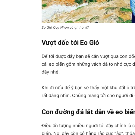
Eo Gió Quy Nhơn có gì thú vị?
Vượt dốc tới Eo Gió
Để tới được đây bạn sẽ cần vượt qua con dố
cái eo biển gồm những vách đá to nhỏ cực đ
đây nhé.
Khi đi nếu để ý bạn sẽ thấy một khu đất ở tr
rất đáng nhìn. Chúng mang tới cho người di
Con đường đá lát dẫn về eo bi
Điều ấn tượng nhiều người tới đây chính là 
biển. Nơi đây còn có hàng rào cực “ảo”, thỏa