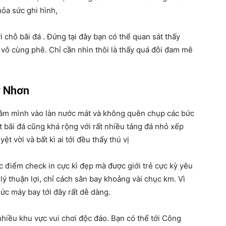
hỏa sức ghi hình,
 chỗ bãi đá . Đứng tại đây bạn có thể quan sát thấy
ìn vô cùng phê. Chỉ cần nhìn thôi là thấy quá đỗi đam mê
y Nhơn
ắm mình vào làn nước mát và không quên chụp các bức
t bãi đá cũng khá rộng với rất nhiều tảng đá nhỏ xếp
t vời và bất kì ai tới đều thấy thú vị
ác điểm check in cực kì đẹp mà được giới trẻ cực kỳ yêu
a lý thuận lợi, chỉ cách sân bay khoảng vài chục km. Vì
hức máy bay tới đây rất dễ dàng.
hiều khu vực vui chơi độc đáo. Bạn có thể tới Công