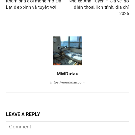
Khám phá đồi mộng mơ Đà
Nhà xe Anh Tuyên – Giá vé, số
Lạt đẹp xinh và tuyệt vời
điện thoại, lịch trình, địa chỉ
2025
MMDidau
https://mmdidau.com
LEAVE A REPLY