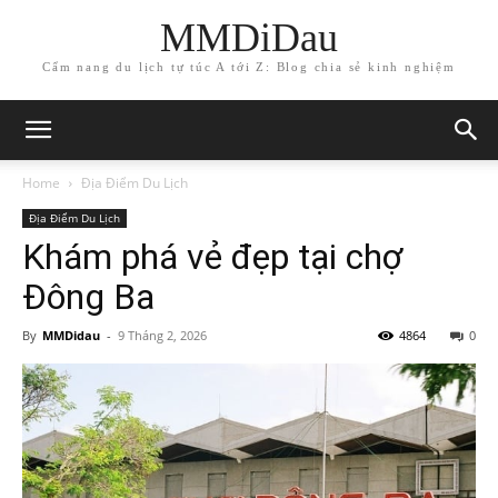
MMDiDau
Cẩm nang du lịch tự túc A tới Z: Blog chia sẻ kinh nghiệm
Home
Địa Điểm Du Lịch
Địa Điểm Du Lịch
Khám phá vẻ đẹp tại chợ
Đông Ba
By
MMDidau
-
9 Tháng 2, 2026
4864
0