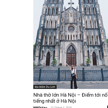
Địa Điểm Du Lịch
Nhà thờ lớn Hà Nội – Điểm tới nổ
tiếng nhất ở Hà Nội
MMDidau
-
13 Tháng 2, 2026