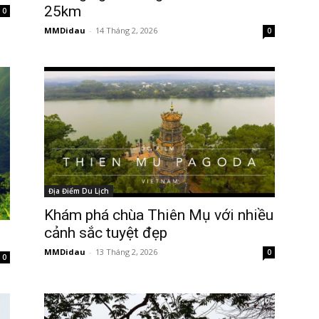
25km
0
MMDidau
-
14 Tháng 2, 2026
0
Địa Điểm Du Lịch
Khám phá chùa Thiên Mụ với nhiều
cảnh sắc tuyệt đẹp
MMDidau
-
13 Tháng 2, 2026
0
0