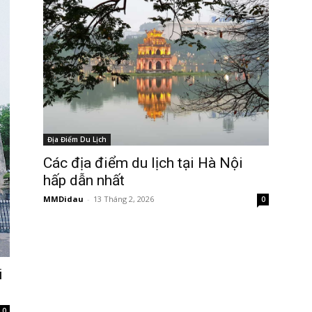
Địa Điểm Du Lịch
Các địa điểm du lịch tại Hà Nội
hấp dẫn nhất
MMDidau
-
13 Tháng 2, 2026
0
i
0