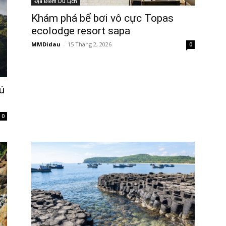
Địa Điểm Du Lịch
Khám phá bể bơi vô cực Topas
ecolodge resort sapa
MMDidau
-
15 Tháng 2, 2026
0
ú
0