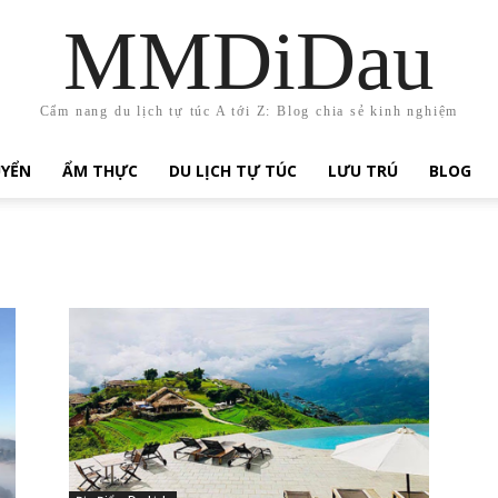
MMDiDau
Cẩm nang du lịch tự túc A tới Z: Blog chia sẻ kinh nghiệm
UYỂN
ẨM THỰC
DU LỊCH TỰ TÚC
LƯU TRÚ
BLOG