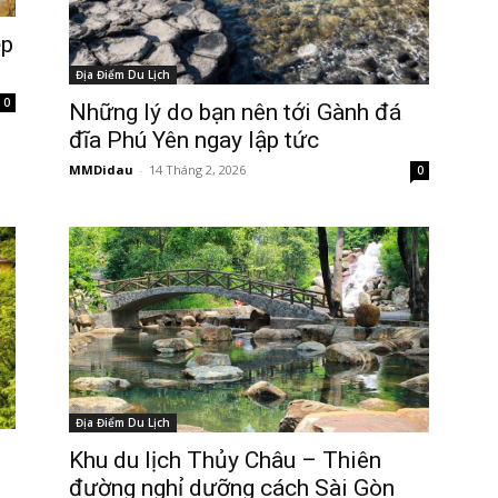
ẹp
Địa Điểm Du Lịch
0
Những lý do bạn nên tới Gành đá
đĩa Phú Yên ngay lập tức
MMDidau
-
14 Tháng 2, 2026
0
Địa Điểm Du Lịch
Khu du lịch Thủy Châu – Thiên
đường nghỉ dưỡng cách Sài Gòn