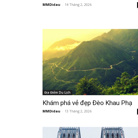
MMDidau
-
14 Tháng 2, 2026
Địa Điểm Du Lịch
Khám phá vẻ đẹp Đèo Khau Phạ
MMDidau
-
13 Tháng 2, 2026